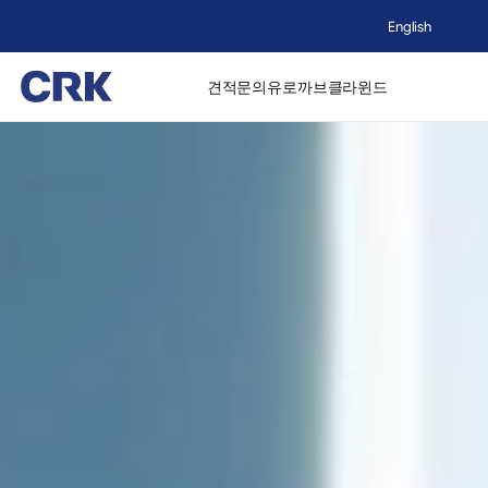
English
견적문의
유로까브
클라윈드