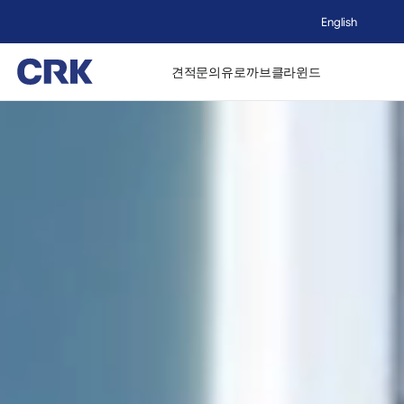
English
견적문의
유로까브
클라윈드