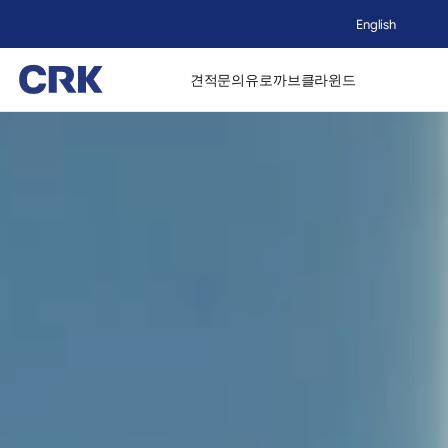
English
견적문의
유로까브
클라윈드