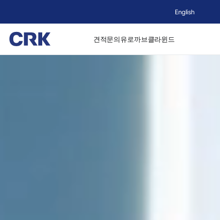
English
견적문의
유로까브
클라윈드