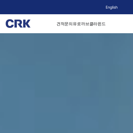
English
견적문의
유로까브
클라윈드