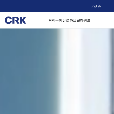
English
견적문의
유로까브
클라윈드