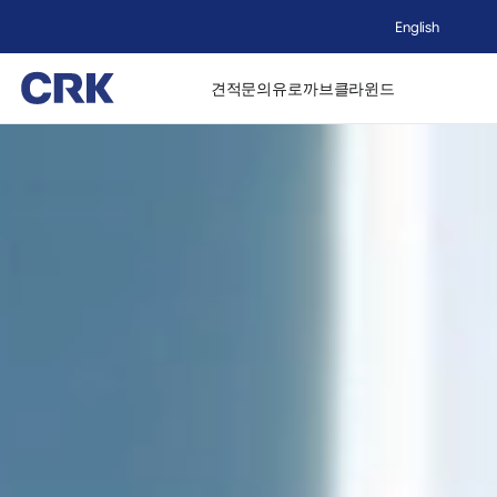
English
견적문의
유로까브
클라윈드