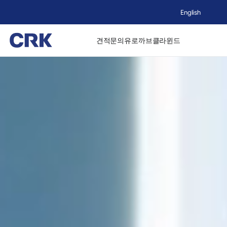
English
견적문의
유로까브
클라윈드