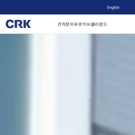
English
견적문의
유로까브
클라윈드