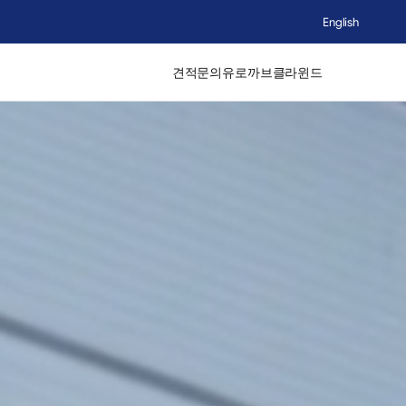
English
견적문의
유로까브
클라윈드