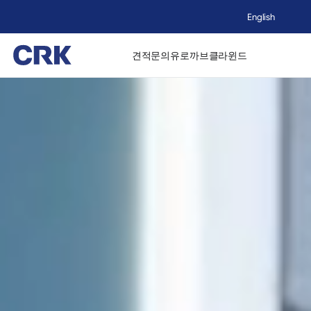
English
견적문의
유로까브
클라윈드