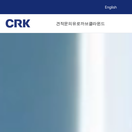
English
견적문의
유로까브
클라윈드