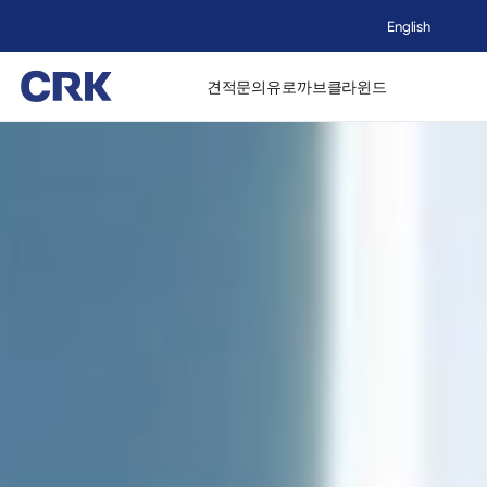
English
견적문의
유로까브
클라윈드