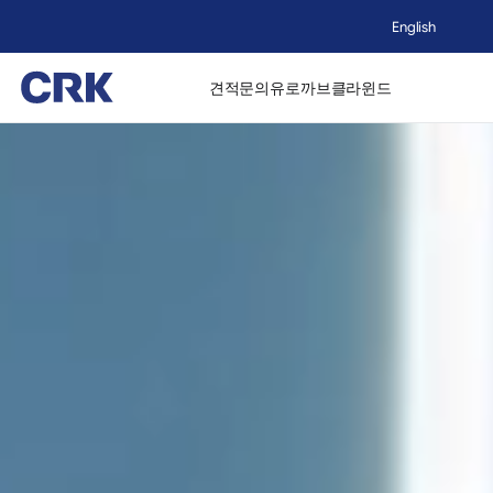
English
견적문의
유로까브
클라윈드